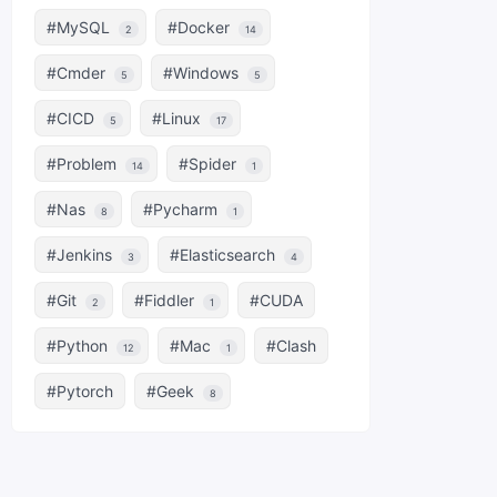
#MySQL
#Docker
2
14
#Cmder
#Windows
5
5
#CICD
#Linux
5
17
#Problem
#Spider
14
1
#Nas
#Pycharm
8
1
#Jenkins
#Elasticsearch
3
4
#Git
#Fiddler
#CUDA
2
1
#Python
#Mac
#Clash
12
1
#Pytorch
#Geek
8