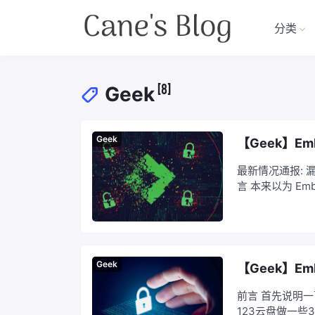
分类
[8]
Geek
Geek
【Geek】Em
最新情况通报:
言 本来以为 E
现在 EmbyS
务，种种迹象表明，
Geek
【Geek】Em
前言 首先说明一下
123云盘做一