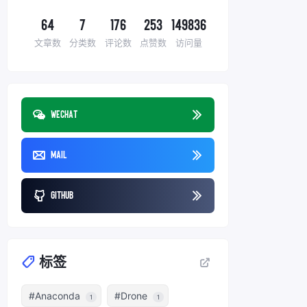
64
7
176
253
149836
文章数
分类数
评论数
点赞数
访问量
WeChat
Mail
Github
标签
#Anaconda
#Drone
1
1