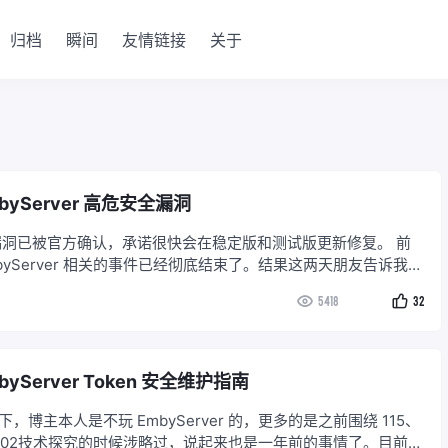
归档
瞬间
友情链接
关于
byServer 高危安全漏洞
 漏洞已被官方确认，承诺很快会在稳定版和测试版更新修复。 前
mbyServer 相关的事件已经彻底结束了。结果这两天朋友告诉我，
erver 被侵入的事件越演越烈，而且似乎不局限于插件和第三方服
5418
32
EmbyServer 本身可能也有问题。 朋
byServer Token 安全维护指南
，博主本人是不玩 EmbyServer 的，更多的是之前围绕 115、
些302技术探究的时候涉略过，说起来也是一年前的事情了。目前家