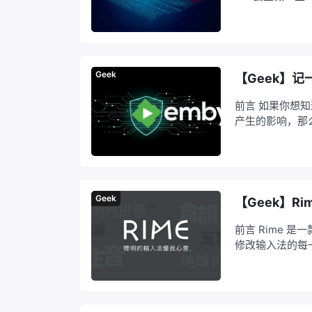
里的主力影音媒体
以，如果内容上
Geek
【Geek】记
前言 如果你想知
产生的影响，那么下面
es/geek-embys
Geek
【Geek】R
前言 Rime 
修改输入法的每
需求的任何细节的
本篇教程可不能并