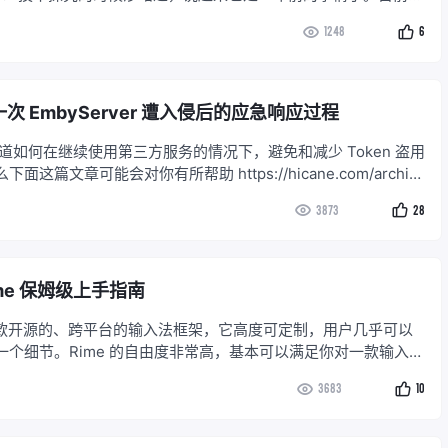
服务用的是 Plex，对当前最新的 Emby 周边生态了解有限，所
1248
6
面有什么不符或者出入的地方，还请大家多多
一次 EmbyServer 遭入侵后的应急响应过程
道如何在继续使用第三方服务的情况下，避免和减少 Token 盗用
这篇文章可能会对你有所帮助 https://hicane.com/archiv
erver-token-an-quan-wei-hu-zhi-nan
3873
28
ime 保姆级上手指南
是一款开源的、跨平台的输入法框架，它高度可定制，用户几乎可以
一个细节。Rime 的自由度非常高，基本可以满足你对一款输入法
定制和修改。如果你想掌握和了解 Rime 的每一个细节，那么
3683
10
不适用，阅读官网的文档是更好的选择 Rime 帮助指南。