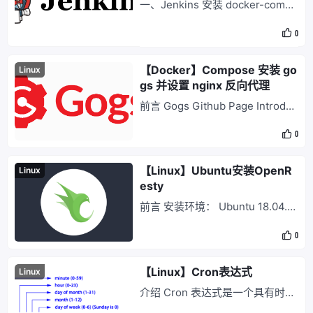
一、Jenkins 安装 docker-compo
se 安装 version: "3.5" services:
0
jenkins: image: jenkins/jenkins:l
ts restart: always container_na
me
【Docker】Compose 安装 go
Linux
gs 并设置 nginx 反向代理
前言 Gogs Github Page Introduc
e 步骤 Gogs gogs.yaml version:
0
"3.5" services: gogs: image: go
gs/gogs container_name: gogs
restart: always
【Linux】Ubuntu安装OpenR
Linux
esty
前言 安装环境： Ubuntu 18.04.3
LTS 参考文献：各Linux发行版Op
0
enResty安装介绍 安装 # 安装导
入 GPG 公钥时所需的几个依赖包
（整个安装过程完成后可以随时删
【Linux】Cron表达式
Linux
除它们）： sudo apt-get -y inst
介绍 Cron 表达式是一个具有时间
all --no-install-recommends
含义的字符串，格式为 「秒数」