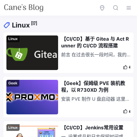
[17]
Linux
【CI/CD】基于 Gitea 与 Act R
Linux
unner 的 CI/CD 流程搭建
前言 在过去很长一段时间，我的
CI/CD 流程是围绕 Gogs + Jenki
4
ns 构建的。这套方案初期运行还
算稳定，但随着服务器上部署的服
务日益增多，有限的硬件配置开始
【Geek】保姆级 PVE 装机教
Geek
捉襟见肘。此时，Jenkins 这类基
程，以 R730XD 为例
于 Java 的内存消耗大户，便让我
安装 PVE 制作 U 盘启动器 这里我
越看越不顺眼了。况且，抛开 Jen
选择的是 Ventoy，解压缩，插入
kins 不谈，Go
4
U 盘，然后点击安装即可 需要注
意的是，不要勾选「安全启动支
持」
【CI/CD】Jenkins常用设置
Linux
一. 设置成品和日志保留时间或个