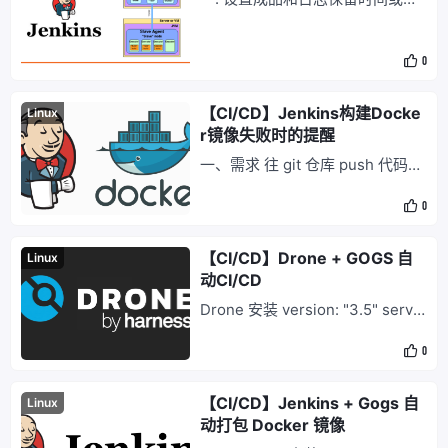
数 二. 每次构建清空工作空间 工作
空间是增量修改的，如果不每次都
0
情空，会多出很多无用的文件 比
如每次构建的时候都执行 touch
$(date).txt，几次执行后会多出来
【CI/CD】Jenkins构建Docke
Linux
很多之前创建的文件 需要在「构
r镜像失败时的提醒
建环境 - 在构建钱删除工作空间」
一、需求 往 git 仓库 push 代码的
配置 三. 生成构建成品
时候，自动将代码上传到指定服务
0
器，并通过 Dockerfile 进行镜像
的构建，然后通过 docker-comp
ose 进行容器的编排，根据最终的
【CI/CD】Drone + GOGS 自
Linux
容器运行结果，推送构建结果。
动CI/CD
二、方案介绍 目录结构 . ├── do
Drone 安装 version: "3.5" servic
cker-compose.yaml ├─
es: drone-server: image: drone/
0
drone:latest container_name: dr
one ports: - "9999:80" volumes:
【CI/CD】Jenkins + Gogs 自
Linux
动打包 Docker 镜像