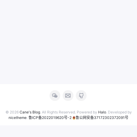
© 2026
Cane's Blog
. All Rights Reserved. Powered by
Halo
. Developed by
nicetheme
.
鲁ICP备2022019620号-2
鲁公网安备37172302372091号