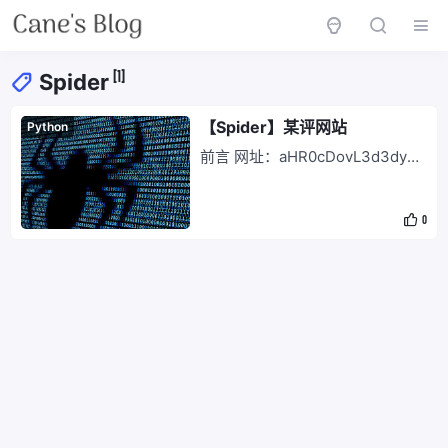
[1]
Spider
【Spider】某评网站
Python
前言 网址：aHR0cDovL3d3dy5k
aWFucGluZy5jb20vaGV6ZS9jaD
EwL2cxMTA= 需求：获取价格 步
0
骤 F12发现价格并没有具体的值，
数字3对应的是一个css样式，同
时其背景图片为一个 svg ：