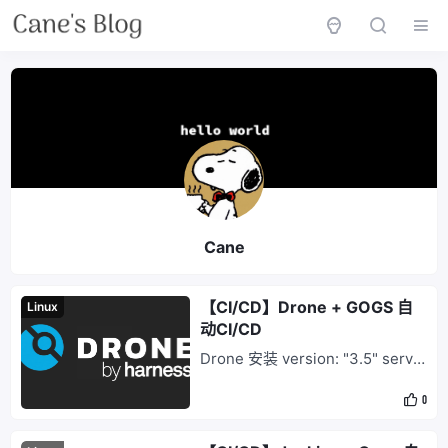
Cane
【CI/CD】Drone + GOGS 自
Linux
动CI/CD
Drone 安装 version: "3.5" servic
es: drone-server: image: drone/
0
drone:latest container_name: dr
one ports: - "9999:80" volumes: