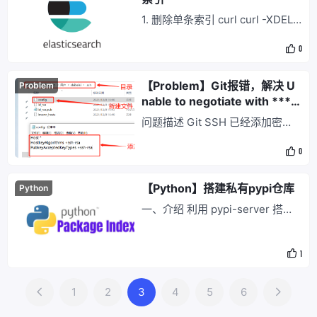
1. 删除单条索引 curl curl -XDELE
TE http://localhost:9200/index_
0
name python import requests r
equests.delete('http://localhost:
9200/index_name') 2. 删除所有
【Problem】Git报错，解决 U
Problem
索引 cu
nable to negotiate with ****
port 22: no matching host ke
问题描述 Git SSH 已经添加密
y type found.
钥，仓库地址无误，但是 Push 的
0
时候报错 提示 Unable to negotia
te with **** port 22: no matchin
g host key type found. Their off
【Python】搭建私有pypi仓库
Python
er: ssh-rsa 截图 ... 解决方案 在
一、介绍 利用 pypi-server 搭建
私有的 pypi 仓库 Github 地址 Do
ckerHub 地址 二、搭建 1. 拉取镜
1
像 docker pull pypiserver/pypis
erver
1
2
3
4
5
6