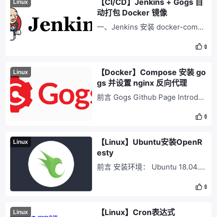
【CI/CD】Jenkins + Gogs 自
Linux
动打包 Docker 镜像
一、Jenkins 安装 docker-compo
se 安装 version: "3.5" services:
0
jenkins: image: jenkins/jenkins:l
ts restart: always container_na
me
【Docker】Compose 安装 go
Linux
gs 并设置 nginx 反向代理
前言 Gogs Github Page Introduc
e 步骤 Gogs gogs.yaml version:
0
"3.5" services: gogs: image: go
gs/gogs container_name: gogs
restart: always
【Linux】Ubuntu安装OpenR
Linux
esty
前言 安装环境： Ubuntu 18.04.3
LTS 参考文献：各Linux发行版Op
0
enResty安装介绍 安装 # 安装导
入 GPG 公钥时所需的几个依赖包
（整个安装过程完成后可以随时删
【Linux】Cron表达式
Linux