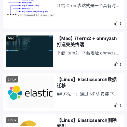
除它们）： sudo apt-get -y inst
介绍 Cron 表达式是一个具有时间
all --no-install-recommends
含义的字符串，格式为 「秒数」
「分钟」 「小时」 「日期」 「月
0
份」 「星期」 「年份」(可为空)
中间以空格分个，最后一个代表年
份的域非必须，可省略。 语法
【Mac】iTerm2 + ohmyzsh
Mac
打造完美终端
下载 item2：下载地址 ohmyzsh:
下载地址 zsh-autosuggestions:
0
下载地址 zsh-syntax-highlightin
g:
【Linux】Elasticsearch数据
Linux
迁移
## 方法一：通过 NPM 安装 下载
&& 安装 wget https://nodejs.or
0
g/dist/v10.15.0/node-v10.15.0-li
nux-x64.tar.xz tar -xf node-v10.
15.0-linux-x64.tar.xz 配置环境变
【Linux】Elasticsearch删除
Linux
量 vim /etc/
索引