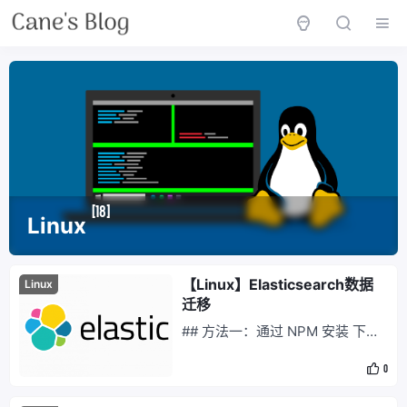
[18]
Linux
【Linux】Elasticsearch数据
Linux
迁移
## 方法一：通过 NPM 安装 下载
&& 安装 wget https://nodejs.or
0
g/dist/v10.15.0/node-v10.15.0-li
nux-x64.tar.xz tar -xf node-v10.