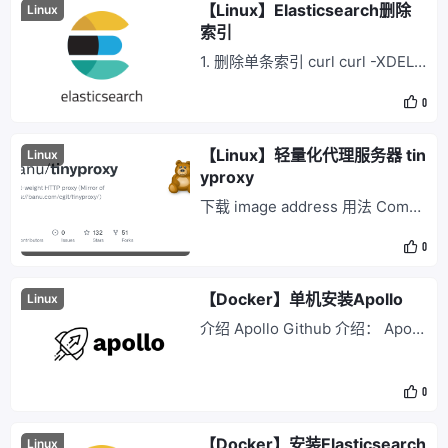
15.0-linux-x64.tar.xz 配置环境变
【Linux】Elasticsearch删除
Linux
量 vim /etc/
索引
1. 删除单条索引 curl curl -XDELE
TE http://localhost:9200/index_
0
name python import requests r
equests.delete('http://localhost:
9200/index_name') 2. 删除所有
【Linux】轻量化代理服务器 tin
Linux
索引 cu
yproxy
下载 image address 用法 Comm
and Usage: docker run -d --na
0
me='tinyproxy' -p <Host_Port>:
8888 --env BASIC_AUTH_USER
=<username> --env BASIC_AU
【Docker】单机安装Apollo
Linux
TH_PASSWORD
介绍 Apollo Github 介绍： Apoll
o Quick-Start 步骤 克隆项目 git c
lone https://github.com/nobodyi
0
am/apollo-build-scripts` 把 apol
lo-build-scripts-master/sql 下的
apol
【Docker】安装Elasticsearch
Linux