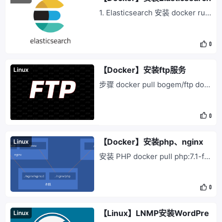
1. Elasticsearch 安装 docker run
-d -p 9200:9200 --name es -e
"ES_JAVA_OPTS=-Xms512m -X
0
mx512m" -v /docker/es/elastics
earch.yml:/usr/share/elasticsea
rch/
【Docker】安装ftp服务
Linux
步骤 docker pull bogem/ftp doc
ker run -d -v <host>:/home/vsft
pd -p 20:20 -p 21:21 -p 47400-
0
47470:47400-47470 -e FTP_U
SER=<username> -e FTP_PAS
S=<passwor
【Docker】安装php、nginx
Linux
安装 PHP docker pull php:7.1-fp
m docker run -p 9000:9000 --n
ame php -v /docker/nginx/php:/
0
home -d php:7.1-fpm 安装 Nginx
docker pull nginx docker run -p
【Linux】LNMP安装WordPre
Linux